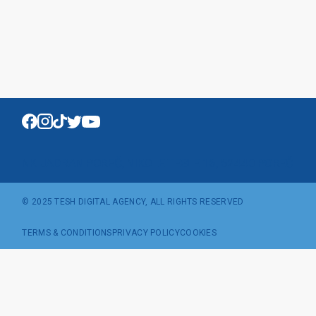
NK JADRAN POREČ, NIKOLE TESLE 16, 52440 POREČ
© 2025
TESH DIGITAL AGENCY
, ALL RIGHTS RESERVED
TERMS & CONDITIONS
PRIVACY POLICY
COOKIES