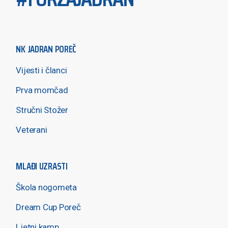
NK JADRAN POREČ
Vijesti i članci
Prva momčad
Stručni Stožer
Veterani
MLAĐI UZRASTI
Škola nogometa
Dream Cup Poreč
Ljetni kamp