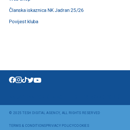
Članska iskaznica NK Jadran 25/26
Povijest kluba
NK JADRAN POREČ, NIKOLE TESLE 16, 52440 POREČ
© 2025
TESH DIGITAL AGENCY
, ALL RIGHTS RESERVED
TERMS & CONDITIONS
PRIVACY POLICY
COOKIES