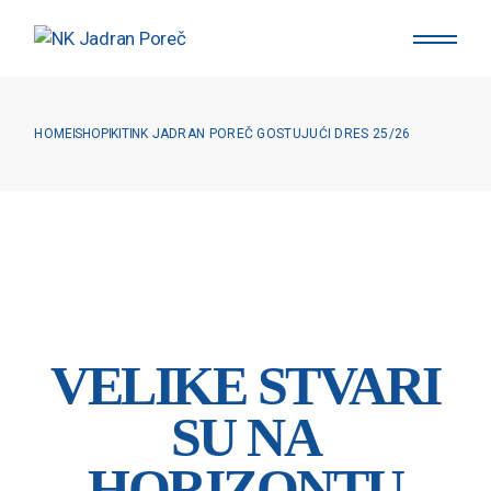
Skip
to
the
content
HOME
SHOP
KIT
NK JADRAN POREČ GOSTUJUĆI DRES 25/26
VELIKE STVARI
SU NA
HORIZONTU